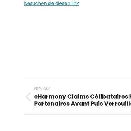
besuchen sie diesen link
Post
PREVIOUS
navigation
eHarmony Claims Célibataires 
Previous
Partenaires Avant Puis Verroui
post: