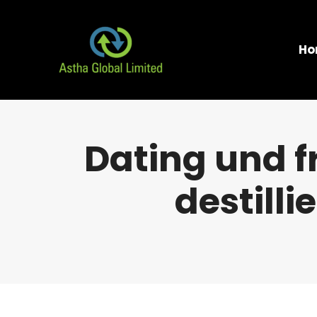
Ho
Dating und f
destilli