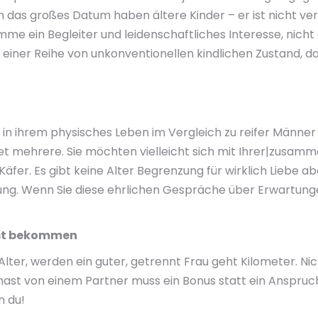
n das großes Datum haben ältere Kinder – er ist nicht ve
e ein Begleiter und leidenschaftliches Interesse, nicht 
 in einer Reihe von unkonventionellen kindlichen Zustand, da
n ihrem physisches Leben im Vergleich zu reifer Männer 
tet mehrere. Sie möchten vielleicht sich mit Ihrer|zusam
fer. Es gibt keine Alter Begrenzung für wirklich Liebe a
ung. Wenn Sie diese ehrlichen Gespräche über Erwartung
bst bekommen
 Alter, werden ein guter, getrennt Frau geht Kilometer. N
hast von einem Partner muss ein Bonus statt ein Anspruch
n du!