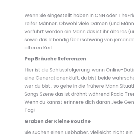
Wenn Sie eingestellt haben in CNN oder TheFri
reifer Männer. Obwohl viele Damen (und Männe
verführt werden ein Mann das ist ihr älteres (
sowie das lebendig Überschwang von jemandem d
älteren Kerl.
Pop Bräuche Referenzen
Hier ist die Schlussfolgerung: wann Online-Dati
eine Generationenkluft. du bist beide wahrsche
wer du bist , so gehe in die frühere Mann Situa
Songs Szene das ist dröhnt während Radio Tre
Wenn du kannst erinnere dich daran Jede Genera
Tag!
Graben der Kleine Routine
Sie suchen einen Liebhaber, vielleicht nicht ei