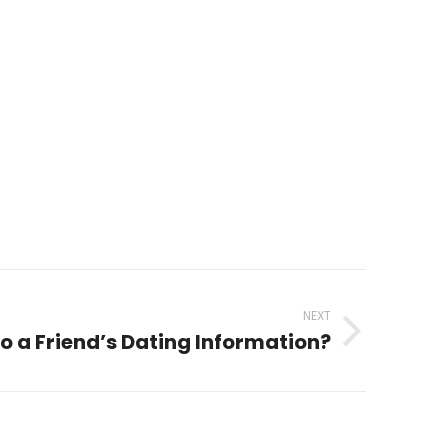
NEXT
To a Friend’s Dating Information?