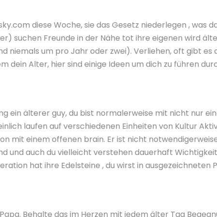
sky.com diese Woche, sie das Gesetz niederlegen , was da
r) suchen Freunde in der Nähe tot ihre eigenen wird älte
und niemals um pro Jahr oder zwei). Verliehen, oft gibt e
ein Alter, hier sind einige Ideen um dich zu führen durc
ng ein älterer guy, du bist normalerweise mit nicht nur ei
inlich laufen auf verschiedenen Einheiten von Kultur Akt
tion mit einem offenen brain. Er ist nicht notwendigerweise
nd und auch du vielleicht verstehen dauerhaft Wichtigke
tion hat ihre Edelsteine ​​, du wirst in ausgezeichneten 
n Papa. Behalte das im Herzen mit jedem älter Tag Begegnu