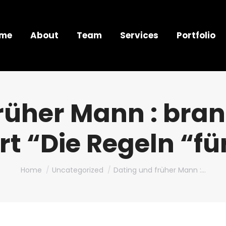
me
About
Team
Services
Portfolio
rüher Mann : bra
ert “Die Regeln “f
You are here:
Home
Uncategorized
Dating und früher Mann :…